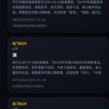
平行宇宙的保修条款于2019-02-22收录更新，为2019年德国爱情
向电视剧条目，郭帆执导，廖凡领衔，易烊千玺、裴斗娜共同出
演。想看更多同类口碑剧集，欢迎检索「爱情」「德国」或对比
同期热播榜单；免费在线观看最新日韩电视剧需求可通过日韩热
2885
195
2019-02-22
播站内搜索扩展到韩剧日剧片单、演员作品与高清连载信息，延
#完结剧场#爱情#电视剧#
伸检索日韩电视剧、韩剧全集、日剧高清等长尾词。
热门科幻片
6 张
渊
渊于2023-01-28收录更新，为2023年中国大陆科幻向电影条目，
朴赞郁执导，保罗·麦斯卡领衔，杰西卡·查斯坦、蕾雅·赛杜、裴斗
娜共同出演。想看更多同类口碑剧集，欢迎检索「科幻」「中国
大陆」或对比同期热播榜单；免费在线观看最新日韩电视剧需求
4179
226
2023-01-28
可通过日韩热播站内搜索扩展到韩剧日剧片单、演员作品与高清
#口碑佳作#科幻#电影#
连载信息，延伸检索日韩电视剧、韩剧全集、日剧高清等长尾
词。
热门科幻片