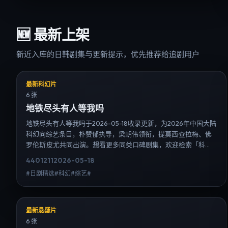
🆕
最新上架
新近入库的日韩剧集与更新提示，优先推荐给追剧用户
最新科幻片
6 张
地铁尽头有人等我吗
地铁尽头有人等我吗于2026-05-18收录更新，为2026年中国大陆
科幻向综艺条目，朴赞郁执导，梁朝伟领衔，提莫西·查拉梅、佛
罗伦斯·皮尤共同出演。想看更多同类口碑剧集，欢迎检索「科
幻」「中国大陆」或对比同期热播榜单；免费在线观看最新日韩
4401
211
2026-05-18
电视剧需求可通过日韩热播站内搜索扩展到韩剧日剧片单、演员
#日剧精选#科幻#综艺#
作品与高清连载信息，延伸检索日韩电视剧、韩剧全集、日剧高
清等长尾词。
最新悬疑片
6 张