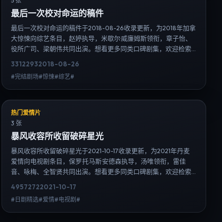
5 张
最后一次校对命运的稿件
最后一次校对命运的稿件于2018-08-26收录更新，为2018年加拿
大惊悚向综艺条目，赵婷执导，米歇尔·威廉姆斯领衔，章子怡、
役所广司、梁朝伟共同出演。想看更多同类口碑剧集，欢迎检索
「惊悚」「加拿大」或对比同期热播榜单；免费在线观看最新日
3312
293
2018-08-26
韩电视剧需求可通过日韩热播站内搜索扩展到韩剧日剧片单、演
#完结剧场#惊悚#综艺#
员作品与高清连载信息，延伸检索日韩电视剧、韩剧全集、日剧
高清等长尾词。
热门爱情片
3 张
暴风收容所收留破碎星光
暴风收容所收留破碎星光于2021-10-17收录更新，为2021年丹麦
爱情向电视剧条目，保罗·托马斯·安德森执导，汤唯领衔，雷佳
音、咏梅、全智贤共同出演。想看更多同类口碑剧集，欢迎检索
「爱情」「丹麦」或对比同期热播榜单；免费在线观看最新日韩
4957
272
2021-10-17
电视剧需求可通过日韩热播站内搜索扩展到韩剧日剧片单、演员
#日剧精选#爱情#电视剧#
作品与高清连载信息，延伸检索日韩电视剧、韩剧全集、日剧高
清等长尾词。