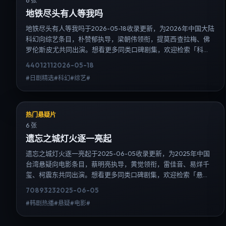
6 张
地铁尽头有人等我吗
地铁尽头有人等我吗于2026-05-18收录更新，为2026年中国大陆
科幻向综艺条目，朴赞郁执导，梁朝伟领衔，提莫西·查拉梅、佛
罗伦斯·皮尤共同出演。想看更多同类口碑剧集，欢迎检索「科
幻」「中国大陆」或对比同期热播榜单；免费在线观看最新日韩
4401
211
2026-05-18
电视剧需求可通过日韩热播站内搜索扩展到韩剧日剧片单、演员
#日剧精选#科幻#综艺#
作品与高清连载信息，延伸检索日韩电视剧、韩剧全集、日剧高
清等长尾词。
热门悬疑片
6 张
遗忘之城灯火逐一亮起
遗忘之城灯火逐一亮起于2025-06-05收录更新，为2025年中国
台湾悬疑向电影条目，蔡明亮执导，黄觉领衔，雷佳音、易烊千
玺、柯震东共同出演。想看更多同类口碑剧集，欢迎检索「悬
疑」「中国台湾」或对比同期热播榜单；免费在线观看最新日韩
7089
323
2025-06-05
电视剧需求可通过日韩热播站内搜索扩展到韩剧日剧片单、演员
#韩剧热播#悬疑#电影#
作品与高清连载信息，延伸检索日韩电视剧、韩剧全集、日剧高
清等长尾词。