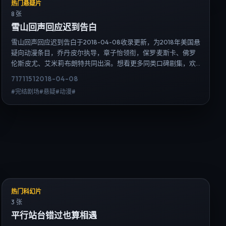
热门悬疑片
8 张
雪山回声回应迟到告白
雪山回声回应迟到告白于2018-04-08收录更新，为2018年美国悬
疑向动漫条目，乔丹·皮尔执导，章子怡领衔，保罗·麦斯卡、佛罗
伦斯·皮尤、艾米莉·布朗特共同出演。想看更多同类口碑剧集，欢
迎检索「悬疑」「美国」或对比同期热播榜单；免费在线观看最
7171
151
2018-04-08
新日韩电视剧需求可通过日韩热播站内搜索扩展到韩剧日剧片
#完结剧场#悬疑#动漫#
单、演员作品与高清连载信息，延伸检索日韩电视剧、韩剧全
集、日剧高清等长尾词。
热门科幻片
3 张
平行站台错过也算相遇