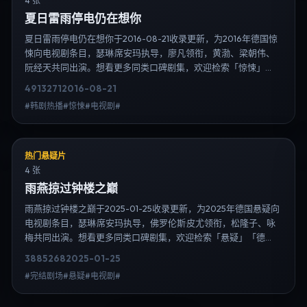
4 张
夏日雷雨停电仍在想你
夏日雷雨停电仍在想你于2016-08-21收录更新，为2016年德国惊
悚向电视剧条目，瑟琳·席安玛执导，廖凡领衔，黄渤、梁朝伟、
阮经天共同出演。想看更多同类口碑剧集，欢迎检索「惊悚」
「德国」或对比同期热播榜单；免费在线观看最新日韩电视剧需
4913
271
2016-08-21
求可通过日韩热播站内搜索扩展到韩剧日剧片单、演员作品与高
#韩剧热播#惊悚#电视剧#
清连载信息，延伸检索日韩电视剧、韩剧全集、日剧高清等长尾
词。
热门悬疑片
4 张
雨燕掠过钟楼之巅
雨燕掠过钟楼之巅于2025-01-25收录更新，为2025年德国悬疑向
电视剧条目，瑟琳·席安玛执导，佛罗伦斯·皮尤领衔，松隆子、咏
梅共同出演。想看更多同类口碑剧集，欢迎检索「悬疑」「德
国」或对比同期热播榜单；免费在线观看最新日韩电视剧需求可
3885
268
2025-01-25
通过日韩热播站内搜索扩展到韩剧日剧片单、演员作品与高清连
#完结剧场#悬疑#电视剧#
载信息，延伸检索日韩电视剧、韩剧全集、日剧高清等长尾词。