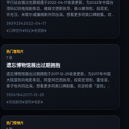
平行站台错过也算相遇于2022-04-17收录更新，为2022年中国台
湾科幻向电视剧条目，维姆·文德斯执导，裴斗娜领衔，段奕宏、
许光汉、米歇尔·威廉姆斯共同出演。想看更多同类口碑剧集，欢
迎检索「科幻」「中国台湾」或对比同期热播榜单；免费在线观
3859
234
2022-04-17
看最新日韩电视剧需求可通过日韩热播站内搜索扩展到韩剧日剧
#口碑佳作#科幻#电视剧#
片单、演员作品与高清连载信息，延伸检索日韩电视剧、韩剧全
集、日剧高清等长尾词。
热门冒险片
7 张
遗忘博物馆展出过期拥抱
遗忘博物馆展出过期拥抱于2017-12-25收录更新，为2017年中国
大陆冒险向电影条目，阿里·阿巴西执导，段奕宏领衔，雷佳音、
章子怡共同出演。想看更多同类口碑剧集，欢迎检索「冒险」
「中国大陆」或对比同期热播榜单；免费在线观看最新日韩电视
3556
184
2017-12-25
剧需求可通过日韩热播站内搜索扩展到韩剧日剧片单、演员作品
#完结剧场#冒险#电影#
与高清连载信息，延伸检索日韩电视剧、韩剧全集、日剧高清等
长尾词。
热门惊悚片