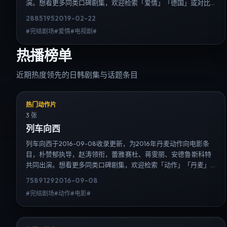
演。想看更多同类口碑剧集，欢迎检索「爱情」「德国」或对比
同期热播榜单；免费在线观看最新日韩电视剧需求可通过日韩热
2885
195
2019-02-22
播站内搜索扩展到韩剧日剧片单、演员作品与高清连载信息，延
#完结剧场#爱情#电视剧#
伸检索日韩电视剧、韩剧全集、日剧高清等长尾词。
热播榜单
近期热度领先的日韩剧集与话题条目
热门动作片
3 张
列车向西
列车向西于2016-09-08收录更新，为2016年丹麦动作向电影条
目，朴赞郁执导，赵涛领衔，蕾雅·赛杜、蒋雯丽、安德鲁·斯科特
共同出演。想看更多同类口碑剧集，欢迎检索「动作」「丹麦」
或对比同期热播榜单；免费在线观看最新日韩电视剧需求可通过
7589
129
2016-09-08
日韩热播站内搜索扩展到韩剧日剧片单、演员作品与高清连载信
#完结剧场#动作#电影#
息，延伸检索日韩电视剧、韩剧全集、日剧高清等长尾词。