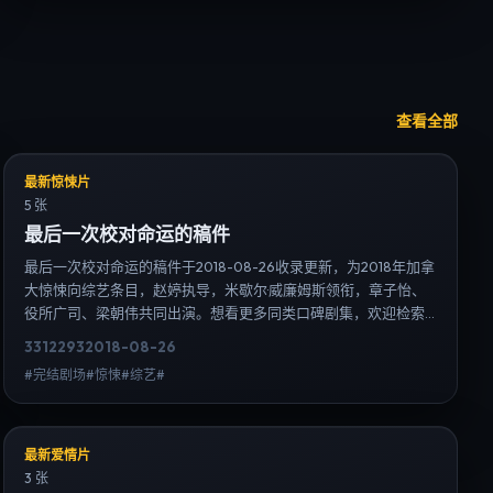
查看全部
最新惊悚片
5 张
最后一次校对命运的稿件
最后一次校对命运的稿件于2018-08-26收录更新，为2018年加拿
大惊悚向综艺条目，赵婷执导，米歇尔·威廉姆斯领衔，章子怡、
役所广司、梁朝伟共同出演。想看更多同类口碑剧集，欢迎检索
「惊悚」「加拿大」或对比同期热播榜单；免费在线观看最新日
3312
293
2018-08-26
韩电视剧需求可通过日韩热播站内搜索扩展到韩剧日剧片单、演
#完结剧场#惊悚#综艺#
员作品与高清连载信息，延伸检索日韩电视剧、韩剧全集、日剧
高清等长尾词。
最新爱情片
3 张