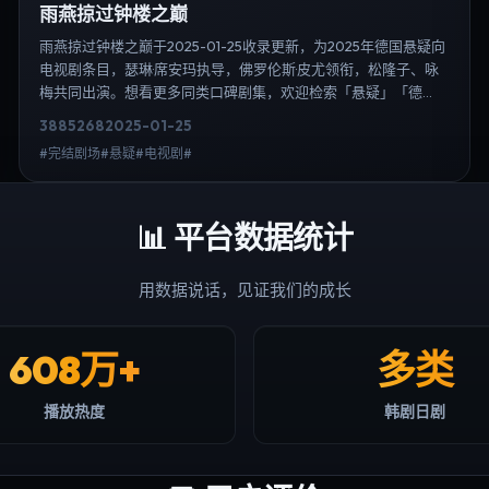
雨燕掠过钟楼之巅
雨燕掠过钟楼之巅于2025-01-25收录更新，为2025年德国悬疑向
电视剧条目，瑟琳·席安玛执导，佛罗伦斯·皮尤领衔，松隆子、咏
梅共同出演。想看更多同类口碑剧集，欢迎检索「悬疑」「德
国」或对比同期热播榜单；免费在线观看最新日韩电视剧需求可
3885
268
2025-01-25
通过日韩热播站内搜索扩展到韩剧日剧片单、演员作品与高清连
#完结剧场#悬疑#电视剧#
载信息，延伸检索日韩电视剧、韩剧全集、日剧高清等长尾词。
📊
平台数据统计
用数据说话，见证我们的成长
608万+
多类
播放热度
韩剧日剧