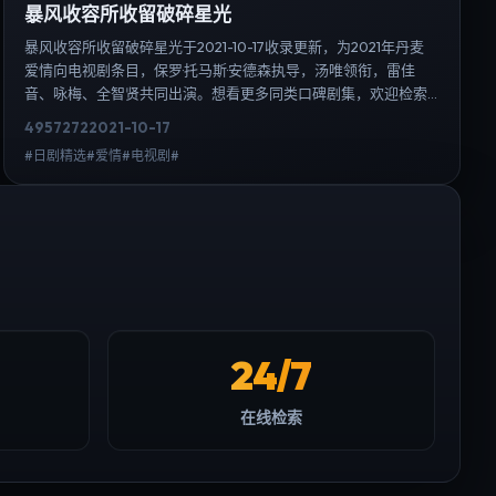
暴风收容所收留破碎星光
暴风收容所收留破碎星光于2021-10-17收录更新，为2021年丹麦
爱情向电视剧条目，保罗·托马斯·安德森执导，汤唯领衔，雷佳
音、咏梅、全智贤共同出演。想看更多同类口碑剧集，欢迎检索
「爱情」「丹麦」或对比同期热播榜单；免费在线观看最新日韩
4957
272
2021-10-17
电视剧需求可通过日韩热播站内搜索扩展到韩剧日剧片单、演员
#日剧精选#爱情#电视剧#
作品与高清连载信息，延伸检索日韩电视剧、韩剧全集、日剧高
清等长尾词。
24/7
在线检索