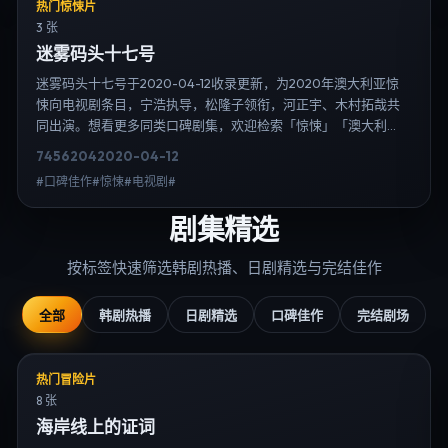
热门惊悚片
3 张
迷雾码头十七号
迷雾码头十七号于2020-04-12收录更新，为2020年澳大利亚惊
悚向电视剧条目，宁浩执导，松隆子领衔，河正宇、木村拓哉共
同出演。想看更多同类口碑剧集，欢迎检索「惊悚」「澳大利
亚」或对比同期热播榜单；免费在线观看最新日韩电视剧需求可
7456
204
2020-04-12
通过日韩热播站内搜索扩展到韩剧日剧片单、演员作品与高清连
#口碑佳作#惊悚#电视剧#
载信息，延伸检索日韩电视剧、韩剧全集、日剧高清等长尾词。
剧集精选
按标签快速筛选韩剧热播、日剧精选与完结佳作
全部
韩剧热播
日剧精选
口碑佳作
完结剧场
热门冒险片
8 张
海岸线上的证词