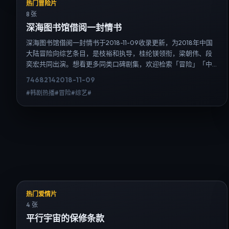
热门冒险片
8 张
深海图书馆借阅一封情书
深海图书馆借阅一封情书于2018-11-09收录更新，为2018年中国
大陆冒险向综艺条目，是枝裕和执导，桂纶镁领衔，梁朝伟、段
奕宏共同出演。想看更多同类口碑剧集，欢迎检索「冒险」「中
国大陆」或对比同期热播榜单；免费在线观看最新日韩电视剧需
7468
214
2018-11-09
求可通过日韩热播站内搜索扩展到韩剧日剧片单、演员作品与高
#韩剧热播#冒险#综艺#
清连载信息，延伸检索日韩电视剧、韩剧全集、日剧高清等长尾
词。
热门爱情片
4 张
平行宇宙的保修条款