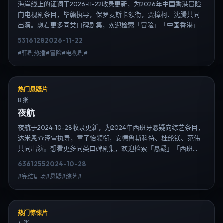
海岸线上的证词于2026-11-22收录更新，为2026年中国香港冒险
向电视剧条目，毕赣执导，保罗·麦斯卡领衔，贾樟柯、沈腾共同
出演。想看更多同类口碑剧集，欢迎检索「冒险」「中国香港」
或对比同期热播榜单；免费在线观看最新日韩电视剧需求可通过
5316
128
2026-11-22
日韩热播站内搜索扩展到韩剧日剧片单、演员作品与高清连载信
#韩剧热播#冒险#电视剧#
息，延伸检索日韩电视剧、韩剧全集、日剧高清等长尾词。
热门悬疑片
8 张
夜航
夜航于2024-10-28收录更新，为2024年西班牙悬疑向综艺条目，
达米恩·查泽雷执导，章子怡领衔，安德鲁·斯科特、桂纶镁、范伟
共同出演。想看更多同类口碑剧集，欢迎检索「悬疑」「西班
牙」或对比同期热播榜单；免费在线观看最新日韩电视剧需求可
6361
255
2024-10-28
通过日韩热播站内搜索扩展到韩剧日剧片单、演员作品与高清连
#完结剧场#悬疑#综艺#
载信息，延伸检索日韩电视剧、韩剧全集、日剧高清等长尾词。
热门惊悚片