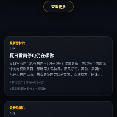
查看更多
最新惊悚片
4 张
夏日雷雨停电仍在想你
夏日雷雨停电仍在想你于2016-08-21收录更新，为2016年德国惊
悚向电视剧条目，瑟琳·席安玛执导，廖凡领衔，黄渤、梁朝伟、
阮经天共同出演。想看更多同类口碑剧集，欢迎检索「惊悚」
「德国」或对比同期热播榜单；免费在线观看最新日韩电视剧需
4913
271
2016-08-21
求可通过日韩热播站内搜索扩展到韩剧日剧片单、演员作品与高
#韩剧热播#惊悚#电视剧#
清连载信息，延伸检索日韩电视剧、韩剧全集、日剧高清等长尾
词。
最新悬疑片
4 张