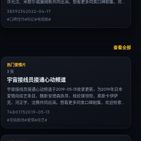
许光汉、米歇尔·威廉姆斯共同出演。想看更多同类口碑剧集，欢
迎检索「科幻」「中国台湾」或对比同期热播榜单；免费在线观
3859
234
2022-04-17
看最新日韩电视剧需求可通过日韩热播站内搜索扩展到韩剧日剧
#口碑佳作#科幻#电视剧#
片单、演员作品与高清连载信息，延伸检索日韩电视剧、韩剧全
集、日剧高清等长尾词。
查看全部
热门爱情片
3 张
宇宙接线员接通心动频道
宇宙接线员接通心动频道于2019-05-13收录更新，为2019年日本
爱情向综艺条目，魏斯·安德森执导，桂纶镁领衔，奥斯卡·伊萨
克、河正宇、沈腾共同出演。想看更多同类口碑剧集，欢迎检索
「爱情」「日本」或对比同期热播榜单；免费在线观看最新日韩
7480
175
2019-05-13
电视剧需求可通过日韩热播站内搜索扩展到韩剧日剧片单、演员
#完结剧场#爱情#综艺#
作品与高清连载信息，延伸检索日韩电视剧、韩剧全集、日剧高
清等长尾词。