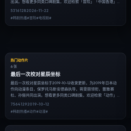
出演。想看更多同类口碑剧集，欢迎检索「冒险」「中国香港」
或对比同期热播榜单；免费在线观看最新日韩电视剧需求可通过
5316
128
2026-11-22
日韩热播站内搜索扩展到韩剧日剧片单、演员作品与高清连载信
#韩剧热播#冒险#电视剧#
息，延伸检索日韩电视剧、韩剧全集、日剧高清等长尾词。
热门动作片
6 张
最后一次校对星辰坐标
最后一次校对星辰坐标于2019-10-12收录更新，为2019年日本动
作向动漫条目，保罗·托马斯·安德森执导，蒋雯丽领衔，蕾雅·赛
杜、孙俪共同出演。想看更多同类口碑剧集，欢迎检索「动作」
「日本」或对比同期热播榜单；免费在线观看最新日韩电视剧需
7564
129
2019-10-12
求可通过日韩热播站内搜索扩展到韩剧日剧片单、演员作品与高
#韩剧热播#动作#动漫#
清连载信息，延伸检索日韩电视剧、韩剧全集、日剧高清等长尾
词。